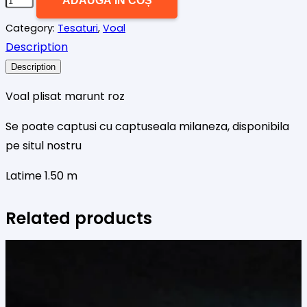
ADAUGĂ ÎN COȘ
VOAL
Category:
Tesaturi
,
Voal
PLISAT
Description
MARUNT
Description
ROZ
Voal plisat marunt roz
Se poate captusi cu captuseala milaneza, disponibila
pe situl nostru
Latime 1.50 m
Related products