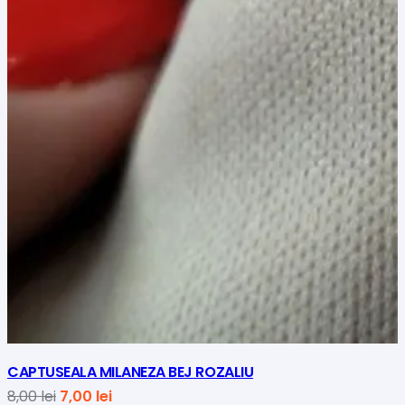
CAPTUSEALA MILANEZA BEJ ROZALIU
Prețul
Prețul
8,00
lei
7,00
lei