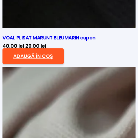
VOAL PLISAT MARUNT BLEUMARIN cupon
Prețul
Prețul
40,00
lei
29,00
lei
inițial
curent
ADAUGĂ ÎN COȘ
a
este:
fost:
29,00 lei.
40,00 lei.