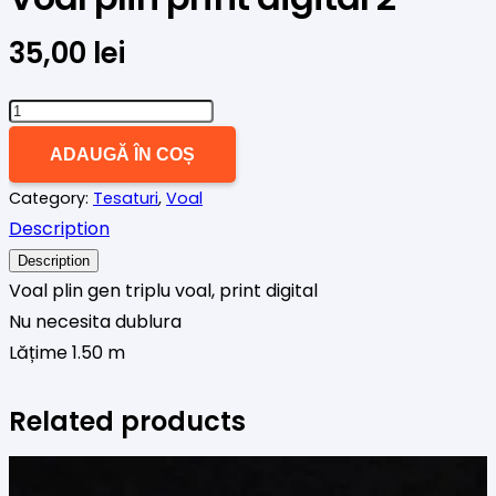
35,00
lei
Cantitate
Voal
ADAUGĂ ÎN COȘ
plin
Category:
Tesaturi
,
Voal
print
Description
digital
2
Description
Voal plin gen triplu voal, print digital
Nu necesita dublura
Lățime 1.50 m
Related products