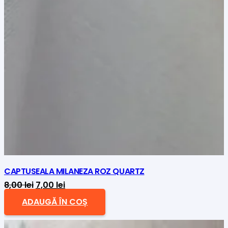
CAPTUSEALA MILANEZA ROZ QUARTZ
Prețul
Prețul
8,00
lei
7,00
lei
inițial
curent
ADAUGĂ ÎN COȘ
a
este:
fost:
7,00 lei.