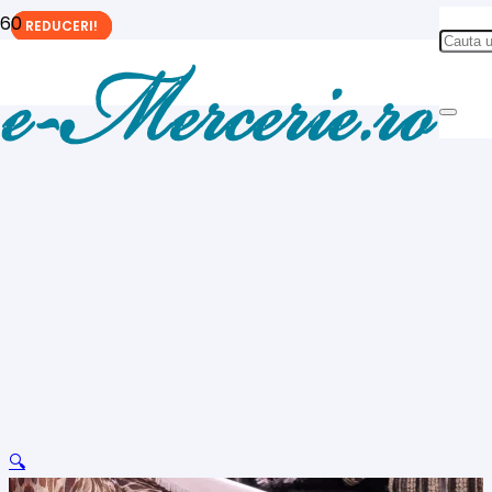
REDUCERI!
REDUCERI!
REDUCERI!
🔍