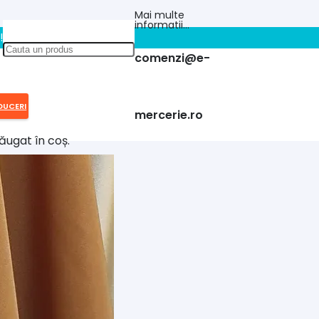
Mai multe
informatii…
!!
comenzi@e-
DUCERI
mercerie.ro
ăugat în coș.