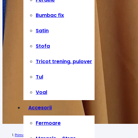
Bumbac fix
Satin
Stofa
Tricot trening, pulover
Tul
Voal
Accesorii
Fermoare
Prima pagină