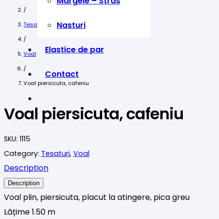
Margele – Stras
/
Nasturi
Tesaturi
/
Elastice de par
Voal
/
Contact
Voal piersicuta, cafeniu
Voal piersicuta, cafeniu
SKU:
1115
Category:
Tesaturi
,
Voal
Description
Description
Voal plin, piersicuta, placut la atingere, pica greu
Lățime 1.50 m