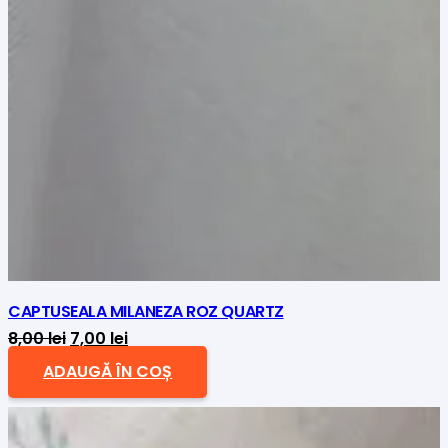
CAPTUSEALA MILANEZA ROZ QUARTZ
Prețul
Prețul
8,00
lei
7,00
lei
inițial
curent
ADAUGĂ ÎN COȘ
a
este:
fost:
7,00 lei.