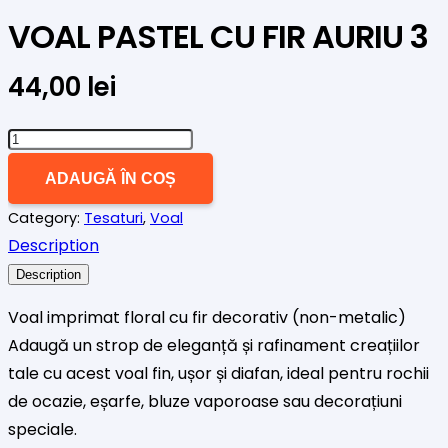
VOAL PASTEL CU FIR AURIU 3
44,00
lei
Cantitate
VOAL
ADAUGĂ ÎN COȘ
PASTEL
Category:
Tesaturi
,
Voal
CU
Description
FIR
AURIU
Description
3
Voal imprimat floral cu fir decorativ (non-metalic)
Adaugă un strop de eleganță și rafinament creațiilor
tale cu acest voal fin, ușor și diafan, ideal pentru rochii
de ocazie, eșarfe, bluze vaporoase sau decorațiuni
speciale.