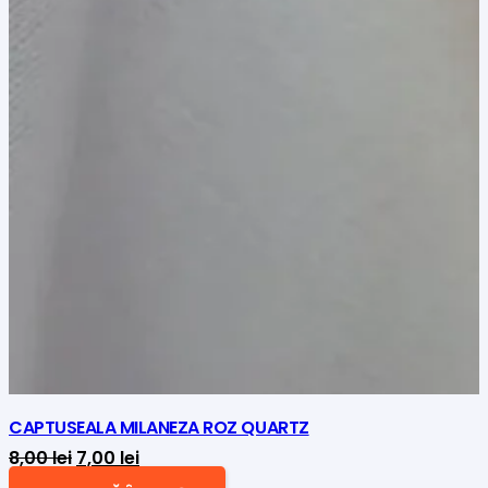
CAPTUSEALA MILANEZA ROZ QUARTZ
Prețul
Prețul
8,00
lei
7,00
lei
inițial
curent