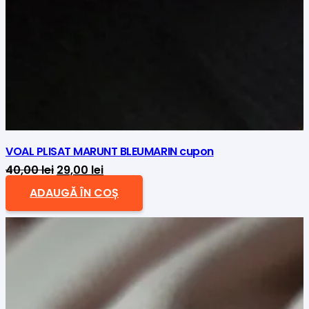
VOAL PLISAT MARUNT BLEUMARIN cupon
Prețul
Prețul
40,00
lei
29,00
lei
inițial
curent
ADAUGĂ ÎN COȘ
a
este:
fost:
29,00 lei.
40,00 lei.