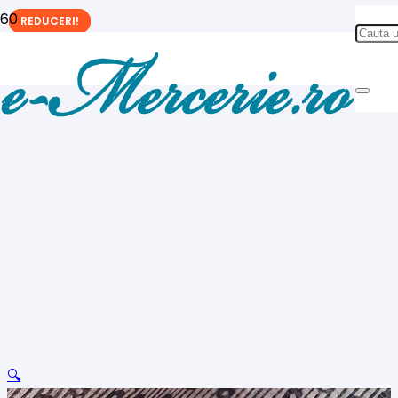
REDUCERI!
REDUCERI!
REDUCERI!
🔍