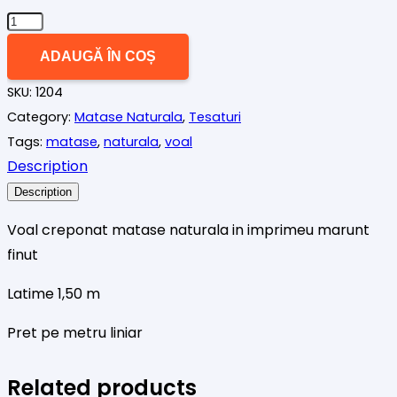
Cantitate
Voal
ADAUGĂ ÎN COȘ
matase
SKU:
1204
naturala
Category:
Matase Naturala
,
Tesaturi
imprimeu
Tags:
matase
,
naturala
,
voal
marunt
Description
Description
Voal creponat matase naturala in imprimeu marunt
finut
Latime 1,50 m
Pret pe metru liniar
Related products