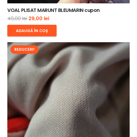
VOAL PLISAT MARUNT BLEUMARIN cupon
Prețul
Prețul
40,00
lei
29,00
lei
inițial
curent
ADAUGĂ ÎN COȘ
a
este:
fost:
29,00 lei.
REDUCERI!
40,00 lei.