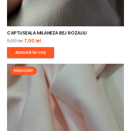
CAPTUSEALA MILANEZA BEJ ROZALIU
Prețul
Prețul
8,00
lei
7,00
lei
inițial
curent
ADAUGĂ ÎN COȘ
a
este:
fost:
7,00 lei.
REDUCERI!
8,00 lei.