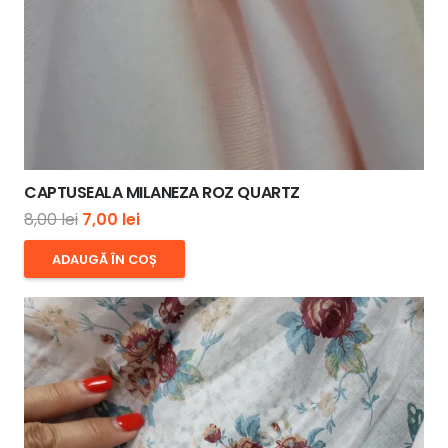
CAPTUSEALA MILANEZA ROZ QUARTZ
Prețul
Prețul
8,00
lei
7,00
lei
inițial
curent
ADAUGĂ ÎN COȘ
a
este:
fost:
7,00 lei.
8,00 lei.