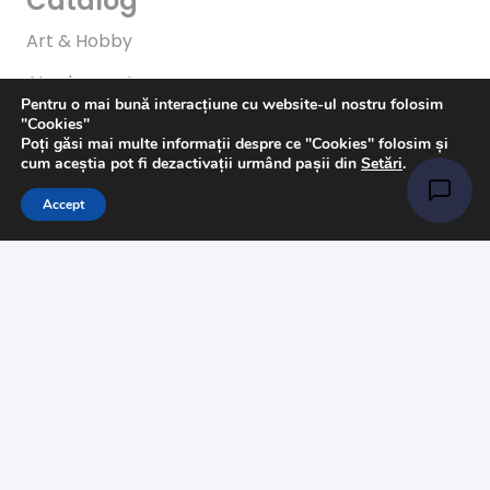
Catalog
Art & Hobby
Ata de cusut
Pentru o mai bună interacțiune cu website-ul nostru folosim
Pasmanterie
"Cookies"
Poți găsi mai multe informații despre ce "Cookies" folosim și
Tesaturi
cum aceștia pot fi dezactivații urmând pașii din
Setări
.
Accesorii
Accept
Informații
Întrebări
Livrare
Returns
Payments
Magazinul nostru