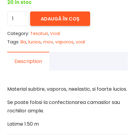
20 în stoc
Cantitate
ADAUGĂ ÎN COȘ
Voal
foarte
Category:
Tesaturi
,
Voal
lucios
Tags:
lila
,
lucios
,
mov
,
vaporos
,
voal
liliac
Description
Material subtire, vaporos, neelastic, si foarte lucios.
Se poate folosi la confectionarea camasilor sau
rochiilor ample.
Latime 1.50 m