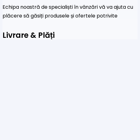
Echipa noastră de specialiști în vânzări vă va ajuta cu
plăcere să găsiți produsele și ofertele potrivite
Livrare & Plăți
Acceptăm plăți prin sisteme de plată online, carduri
de credit și transferuri bancare
Newsletter
Fi primul care a afla despre noile colecții și oferte
speciale
Te rog să introduci o adresă de email validă.
SUBSCRIBE