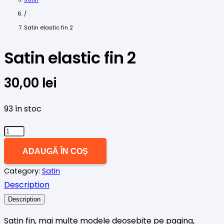
/
Satin elastic fin 2
Satin elastic fin 2
30,00
lei
93 în stoc
Cantitate
Satin
ADAUGĂ ÎN COȘ
elastic
Category:
Satin
fin
Description
2
Description
Satin fin, mai multe modele deosebite pe pagina,