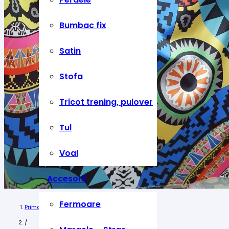
Bumbac fix
Satin
Stofa
Tricot trening, pulover
Tul
Voal
Accesorii
Fermoare
Prima pagină
/