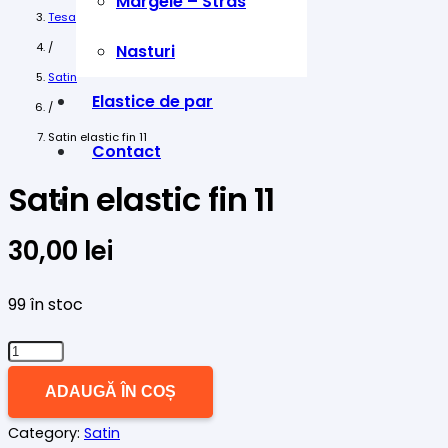
Margele – Stras
Tesaturi
/
Nasturi
Satin
Elastice de par
/
Satin elastic fin 11
Contact
Satin elastic fin 11
30,00
lei
99 în stoc
Cantitate
Satin
ADAUGĂ ÎN COȘ
elastic
Category:
Satin
fin