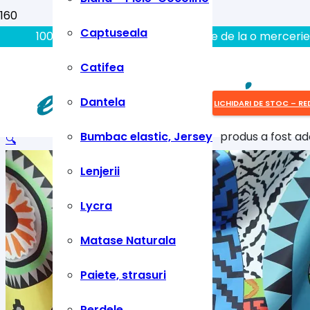
Captuseala
100% aici gasiti tot ce aveti nevoie de la o mercerie
Catifea
Dantela
LICHIDARI DE STOC – RE
Bumbac elastic, Jersey
produs
a fost ad
🔍
Lenjerii
Lycra
Matase Naturala
Paiete, strasuri
Perdele