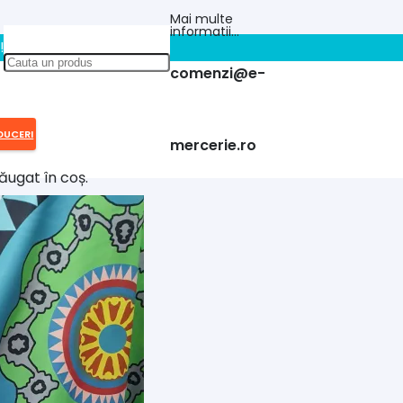
Mai multe
informatii…
!!
comenzi@e-
DUCERI
mercerie.ro
ăugat în coș.