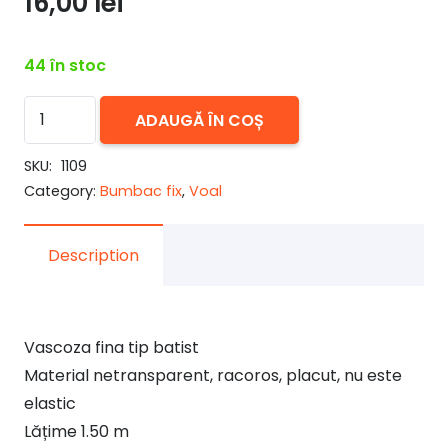
16,00
lei
44 în stoc
Cantitate
ADAUGĂ ÎN COȘ
Vascoza
fina
SKU:
1109
Category:
Bumbac fix
,
Voal
tip
batist,
imprimeu
Description
bordura
Vascoza fina tip batist
Material netransparent, racoros, placut, nu este
elastic
Lățime 1.50 m