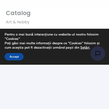
Catalog
Art & Hobby
Ata de cusut
Pentru o mai bună interacțiune cu website-ul nostru folosim
"Cookies"
Pasmanterie
Poți găsi mai multe informații despre ce "Cookies" folosim și
cum aceștia pot fi dezactivații urmând pașii din
Setări
.
Tesaturi
Accept
Accesorii
Informații
Întrebări
Livrare
Returns
Payments