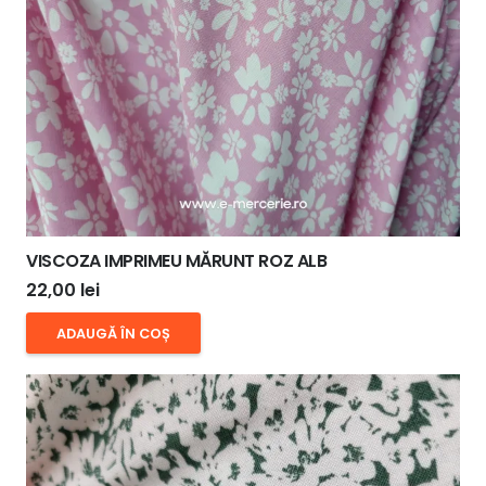
VISCOZA IMPRIMEU MĂRUNT ROZ ALB
22,00
lei
ADAUGĂ ÎN COȘ