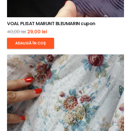
VOAL PLISAT MARUNT BLEUMARIN cupon
Prețul
Prețul
40,00
lei
29,00
lei
inițial
curent
ADAUGĂ ÎN COȘ
a
este:
fost:
29,00 lei.
40,00 lei.