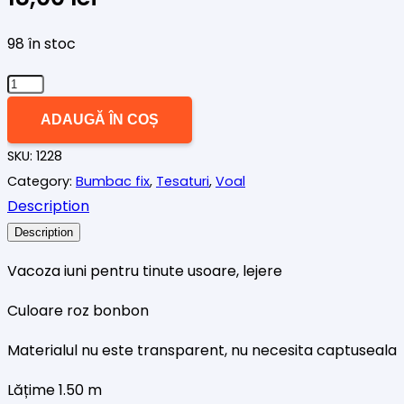
98 în stoc
Cantitate
Vascoza
ADAUGĂ ÎN COȘ
fina,
SKU:
1228
roz
Category:
Bumbac fix
,
Tesaturi
,
Voal
bonbon
Description
Description
Vacoza iuni pentru tinute usoare, lejere
Culoare roz bonbon
Materialul nu este transparent, nu necesita captuseala
Lățime 1.50 m