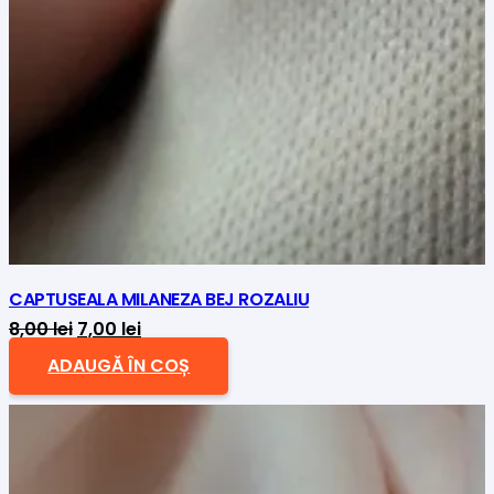
CAPTUSEALA MILANEZA BEJ ROZALIU
Prețul
Prețul
8,00
lei
7,00
lei
inițial
curent
ADAUGĂ ÎN COȘ
a
este:
fost:
7,00 lei.
8,00 lei.