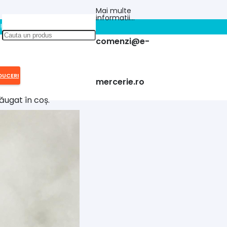
Mai multe
informatii…
!!
comenzi@e-
DUCERI
mercerie.ro
ăugat în coș.