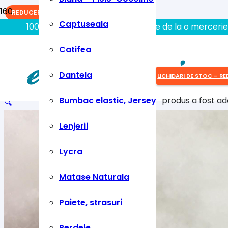
REDUCERI!
Captuseala
100% aici gasiti tot ce aveti nevoie de la o mercerie
Catifea
Dantela
LICHIDARI DE STOC – RE
Bumbac elastic, Jersey
produs
a fost ad
🔍
Lenjerii
Lycra
Matase Naturala
Paiete, strasuri
Perdele