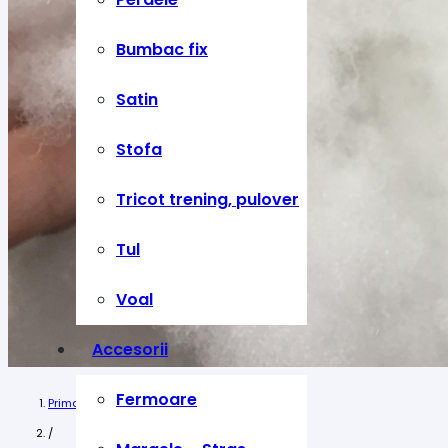
Bumbac fix
Satin
Stofa
Tricot trening, pulover
Tul
Voal
Accesorii
Fermoare
Prima pagină
/