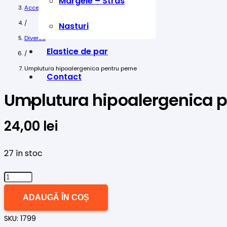
Margele – Stras
Accesorii
/
Nasturi
Diverse
Elastice de par
/
Umplutura hipoalergenica pentru perne
Contact
Umplutura hipoalergenica p
24,00
lei
27 în stoc
Cantitate
Umplutura
ADAUGĂ ÎN COȘ
hipoalergenica
SKU:
1799
pentru