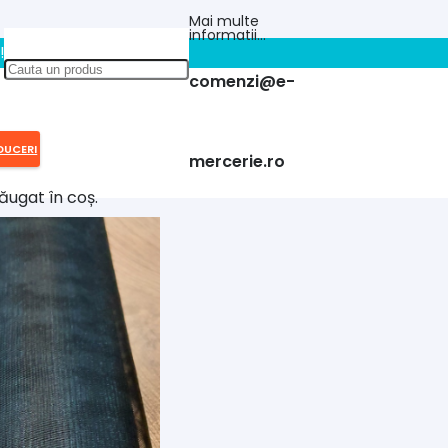
Mai multe
informatii…
!!
comenzi@e-
DUCERI
mercerie.ro
ăugat în coș.