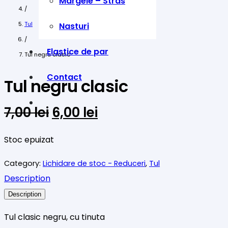
Margele – Stras
/
Tul
Nasturi
/
Elastice de par
Tul negru clasic
Contact
Tul negru clasic
Prețul
Prețul
7,00
lei
6,00
lei
inițial
curent
a
este:
Stoc epuizat
fost:
6,00 lei.
Category:
Lichidare de stoc - Reduceri
,
Tul
7,00 lei.
Description
Description
Tul clasic negru, cu tinuta