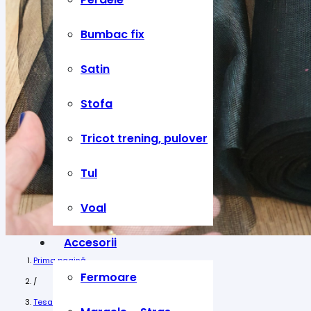
Bumbac fix
Satin
Stofa
Tricot trening, pulover
Tul
Voal
Accesorii
Prima pagină
Fermoare
/
Tesaturi