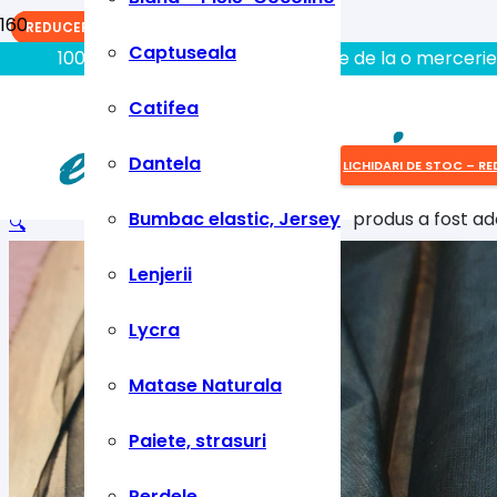
REDUCERI!
REDUCERI!
REDUCERI!
Captuseala
100% aici gasiti tot ce aveti nevoie de la o mercerie
Catifea
Dantela
LICHIDARI DE STOC – RE
Bumbac elastic, Jersey
produs
a fost ad
🔍
Lenjerii
Lycra
Matase Naturala
Paiete, strasuri
Perdele