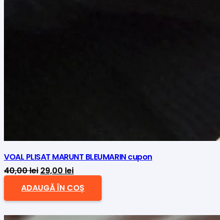
VOAL PLISAT MARUNT BLEUMARIN cupon
Prețul
Prețul
40,00
lei
29,00
lei
inițial
curent
ADAUGĂ ÎN COȘ
a
este:
fost:
29,00 lei.