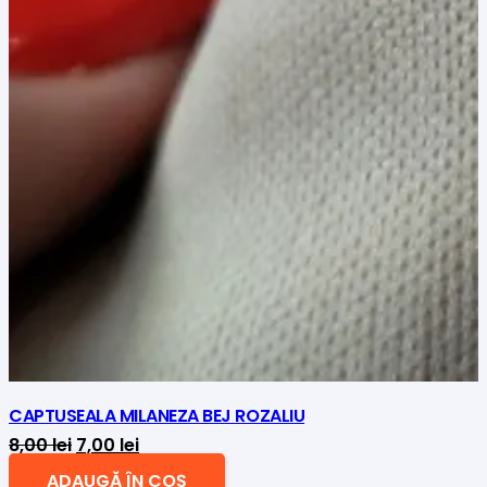
CAPTUSEALA MILANEZA BEJ ROZALIU
Prețul
Prețul
8,00
lei
7,00
lei
inițial
curent
ADAUGĂ ÎN COȘ