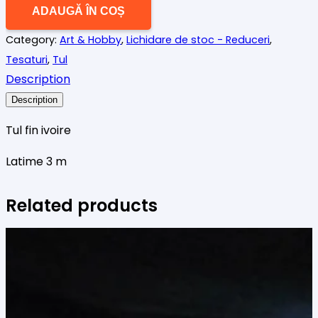
Tul
ADAUGĂ ÎN COȘ
ivoire
Category:
Art & Hobby
,
Lichidare de stoc - Reduceri
,
cupon
Tesaturi
,
Tul
Description
Description
Tul fin ivoire
Latime 3 m
Related products