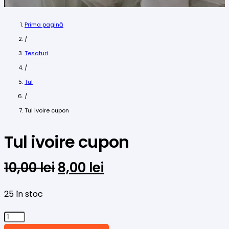
Prima pagină
/
Tesaturi
/
Tul
/
Tul ivoire cupon
Tul ivoire cupon
Prețul
Prețul
10,00
lei
8,00
lei
inițial
curent
a
este:
25 în stoc
fost:
8,00 lei.
Cantitate
10,00 lei.