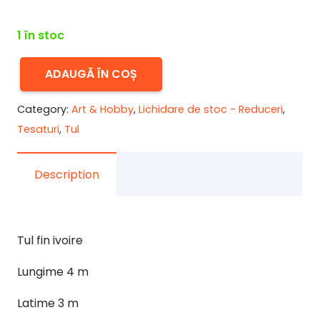
inițial
curent
a
este:
1 în stoc
fost:
32,00 lei.
40,00 lei.
ADAUGĂ ÎN COȘ
Cantitate
Tul
Category:
Art & Hobby
,
Lichidare de stoc - Reduceri
,
ivoire
Tesaturi
,
Tul
cupon
4
Description
m
cupon
Tul fin ivoire
Lungime 4 m
Latime 3 m