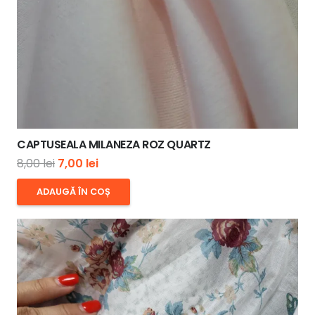
CAPTUSEALA MILANEZA ROZ QUARTZ
Prețul
Prețul
8,00
lei
7,00
lei
inițial
curent
ADAUGĂ ÎN COȘ
a
este:
fost:
7,00 lei.
8,00 lei.