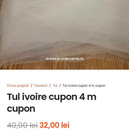
Prima pagină
/
Tesaturi
/
Tul
/
Tul ivoire cupon 4 m cupon
Tul ivoire cupon 4 m
cupon
Prețul
Prețul
40,00
lei
32,00
lei