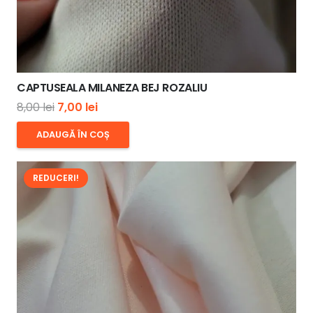
CAPTUSEALA MILANEZA BEJ ROZALIU
Prețul
Prețul
8,00
lei
7,00
lei
inițial
curent
ADAUGĂ ÎN COȘ
a
este:
fost:
7,00 lei.
REDUCERI!
8,00 lei.