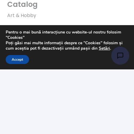
Catalog
Art & Hobby
Ata de cusut
Pentru o mai bună interacțiune cu website-ul nostru folosim
"Cookies"
Pasmanterie
Poți găsi mai multe informații despre ce "Cookies" folosim și
cum aceștia pot fi dezactivații urmând pașii din
Setări
.
Tesaturi
Accept
Accesorii
Informații
Întrebări
Livrare
Returns
Payments