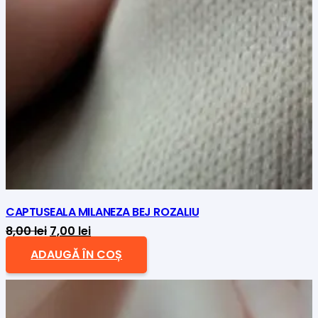
CAPTUSEALA MILANEZA BEJ ROZALIU
Prețul
Prețul
8,00
lei
7,00
lei
inițial
curent
ADAUGĂ ÎN COȘ
a
este:
fost:
7,00 lei.
8,00 lei.