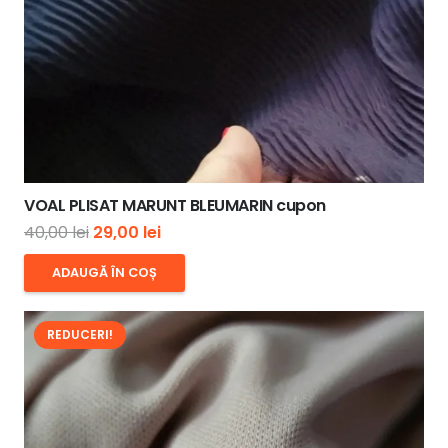
VOAL PLISAT MARUNT BLEUMARIN cupon
Prețul
Prețul
40,00
lei
29,00
lei
inițial
curent
ADAUGĂ ÎN COȘ
a
este:
fost:
29,00 lei.
REDUCERI!
40,00 lei.