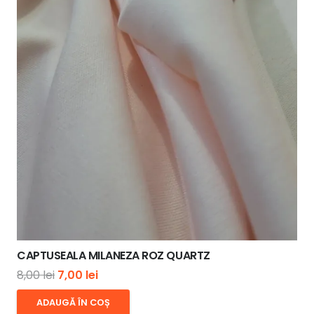
CAPTUSEALA MILANEZA ROZ QUARTZ
Prețul
Prețul
8,00
lei
7,00
lei
inițial
curent
ADAUGĂ ÎN COȘ
a
este: