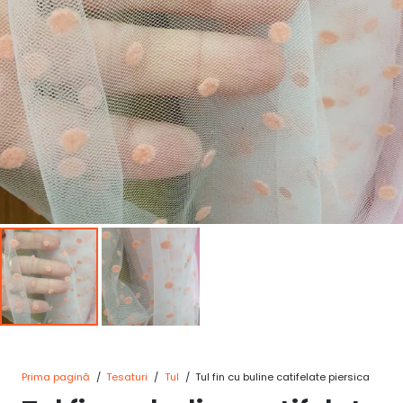
Prima pagină
/
Tesaturi
/
Tul
/
Tul fin cu buline catifelate piersica