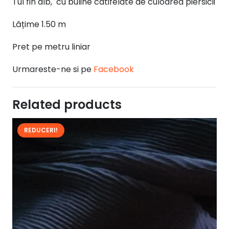
Tul fin alb, cu buline catifelate de culoarea piersicii
Lățime 1.50 m
Pret pe metru liniar
Urmareste-ne si pe
Facebook
Related products
REDUCERI!