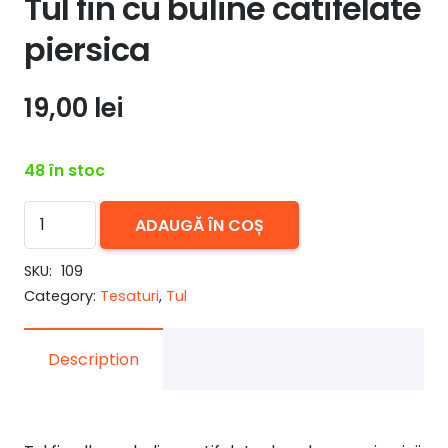
Tul fin cu buline catifelate
piersica
19,00
lei
48 în stoc
Cantitate
ADAUGĂ ÎN COȘ
Tul
fin
SKU:
109
Category:
Tesaturi
,
Tul
cu
buline
catifelate
Description
piersica