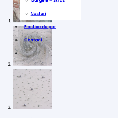
Margele – Stras
Nasturi
Elastice de par
Contact