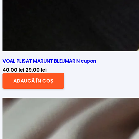
VOAL PLISAT MARUNT BLEUMARIN cupon
Prețul
Prețul
40,00
lei
29,00
lei
inițial
curent
ADAUGĂ ÎN COȘ
a
este:
fost:
29,00 lei.
40,00 lei.