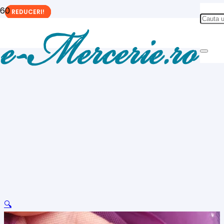
REDUCERI!
REDUCERI!
REDUCERI!
🔍