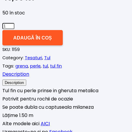
50 în stoc
Cantitate
Tul
ADAUGĂ ÎN COȘ
cu
SKU:
1159
perle,
Category:
Tesaturi
,
Tul
mov
Tags:
grena
,
perle
,
tul
,
tul fin
pruna
Description
Description
Tul fin cu perle prinse in gheruta metalica
Potrivit pentru rochii de ocazie
Se poate dubla cu captuseala milaneza
Lățime 1.50 m
Alte modele aici
AICI
Urmareste-ne si pe
Facebook