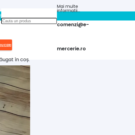
Mai multe
informatii…
!!
comenzi@e-
DUCERI
mercerie.ro
ăugat în coș.