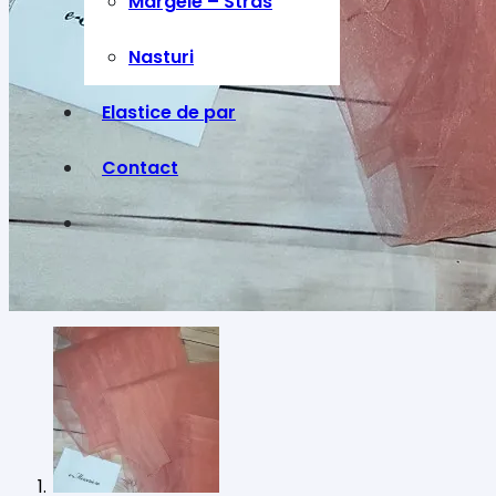
Margele – Stras
Nasturi
Elastice de par
Contact