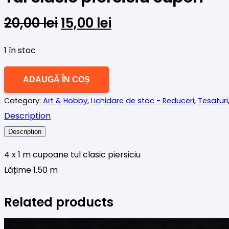
Prețul
Prețul
20,00
lei
15,00
lei
inițial
curent
a
este:
1 în stoc
fost:
15,00 lei.
Cantitate
20,00 lei.
ADAUGĂ ÎN COȘ
Tul
Category:
Art & Hobby
,
Lichidare de stoc - Reduceri
,
Tesaturi
clasic
Description
piersisiu
Description
cupon
4 x 1 m cupoane tul clasic piersiciu
Lățime 1.50 m
Related products