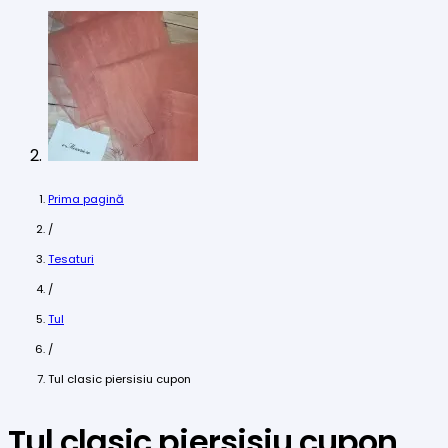
Prima pagină
/
Tesaturi
/
Tul
/
Tul clasic piersisiu cupon
Tul clasic piersisiu cupon