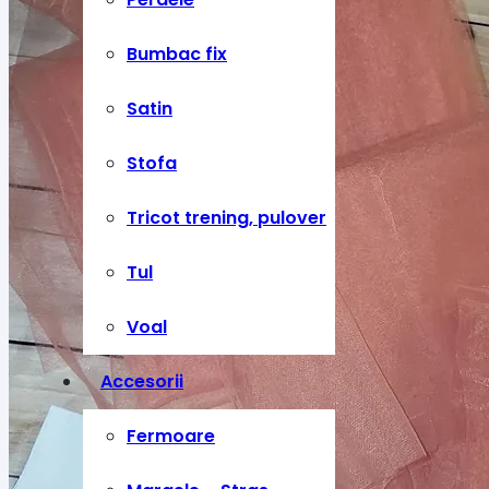
Bumbac fix
Satin
Stofa
Tricot trening, pulover
Tul
Voal
Accesorii
Fermoare