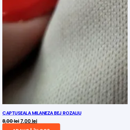
CAPTUSEALA MILANEZA BEJ ROZALIU
Prețul
Prețul
8,00
lei
7,00
lei
inițial
curent