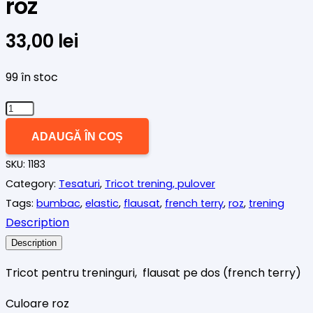
roz
33,00
lei
99 în stoc
Cantitate
Tricot
ADAUGĂ ÎN COȘ
trening,
SKU:
1183
french
Category:
Tesaturi
,
Tricot trening, pulover
terry,
Tags:
bumbac
,
elastic
,
flausat
,
french terry
,
roz
,
trening
roz
Description
Description
Tricot pentru treninguri, flausat pe dos (french terry)
Culoare roz