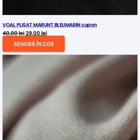
VOAL PLISAT MARUNT BLEUMARIN cupon
Prețul
Prețul
40,00
lei
29,00
lei
inițial
curent
ADAUGĂ ÎN COȘ
a
este:
fost:
29,00 lei.
40,00 lei.