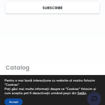
SUBSCRIBE
Catalog
Art & Hobby
Pentru o mai bună interacțiune cu website-ul nostru folosim
"Cookies"
Ata de cusut
Poți găsi mai multe informații despre ce "Cookies" folosim și
cum aceștia pot fi dezactivații urmând pașii din
Setări
.
Pasmanterie
Accept
Tesaturi