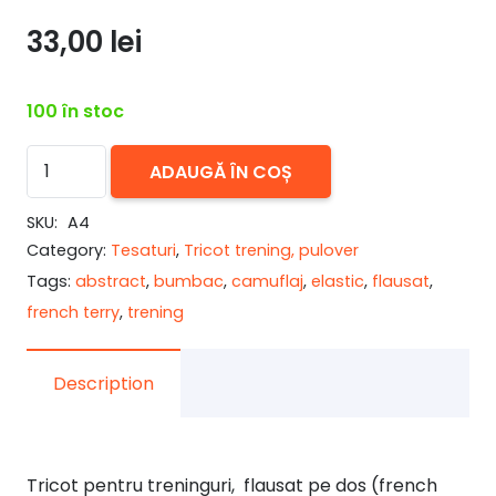
33,00
lei
100 în stoc
Cantitate
ADAUGĂ ÎN COȘ
Tricot
trening,
SKU:
A4
Category:
Tesaturi
,
Tricot trening, pulover
french
Tags:
abstract
,
bumbac
,
camuflaj
,
elastic
,
flausat
,
terry,
french terry
,
trening
camuflaj
verde
Description
Tricot pentru treninguri, flausat pe dos (french