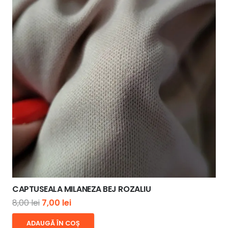
CAPTUSEALA MILANEZA BEJ ROZALIU
Prețul
Prețul
8,00
lei
7,00
lei
inițial
curent
ADAUGĂ ÎN COȘ