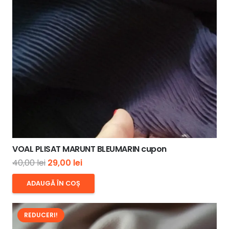
VOAL PLISAT MARUNT BLEUMARIN cupon
Prețul
Prețul
40,00
lei
29,00
lei
inițial
curent
ADAUGĂ ÎN COȘ
a
este:
fost:
29,00 lei.
REDUCERI!
40,00 lei.