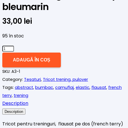
bleumarin
33,00
lei
95 în stoc
Cantitate
Tricot
ADAUGĂ ÎN COȘ
trening,
SKU:
A3-1
french
Category:
Tesaturi
,
Tricot trening, pulover
terry,
Tags:
abstract
,
bumbac
,
camuflaj
,
elastic
,
flausat
,
french
bleumarin
terry
,
trening
Description
Description
Tricot pentru treninguri, flausat pe dos (french terry)