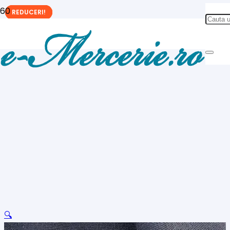
REDUCERI!
REDUCERI!
REDUCERI!
🔍