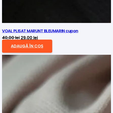
VOAL PLISAT MARUNT BLEUMARIN cupon
Prețul
Prețul
40,00
lei
29,00
lei
inițial
curent
ADAUGĂ ÎN COȘ
a
este:
fost:
29,00 lei.
40,00 lei.