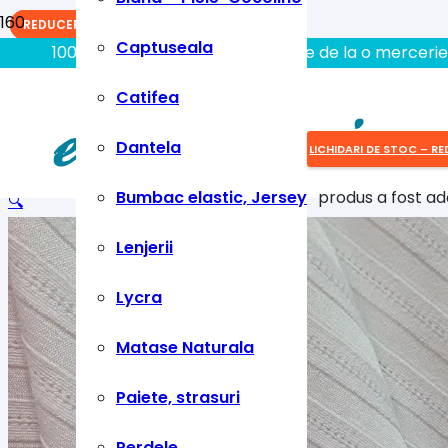
REDUCERI!
REDUCERI!
REDUCERI!
Captuseala
100% aici gasiti tot ce aveti nevoie de la o mercerie
Catifea
Dantela
LICHIDARI DE STOC – RE
Bumbac elastic, Jersey
produs
a fost ad
🔍
Lenjerii
Lycra
Matase Naturala
Paiete, strasuri
Perdele