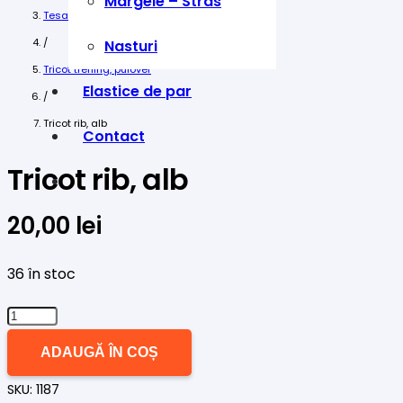
Margele – Stras
Tesaturi
/
Nasturi
Tricot trening, pulover
Elastice de par
/
Tricot rib, alb
Contact
Tricot rib, alb
20,00
lei
36 în stoc
Cantitate
Tricot
ADAUGĂ ÎN COȘ
rib,
SKU:
1187
alb