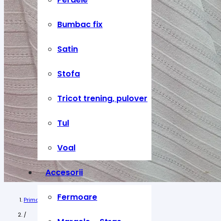
Bumbac fix
Satin
Stofa
Tricot trening, pulover
Tul
Voal
Accesorii
Fermoare
Prima pagină
/