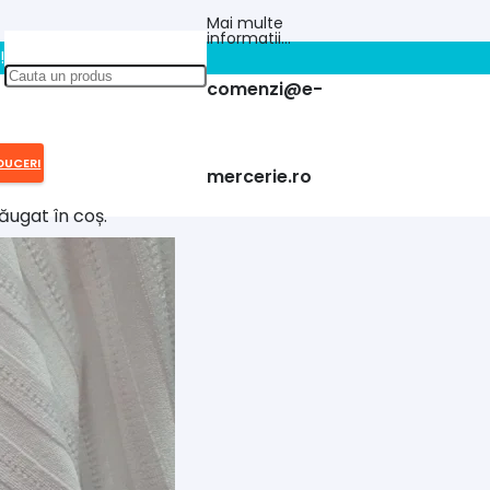
Mai multe
informatii…
!!
comenzi@e-
DUCERI
mercerie.ro
ăugat în coș.