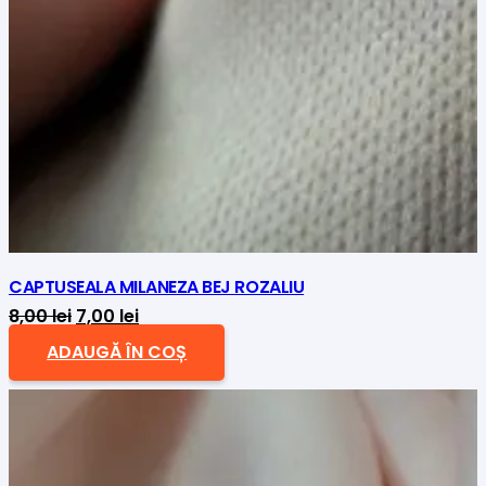
CAPTUSEALA MILANEZA BEJ ROZALIU
Prețul
Prețul
8,00
lei
7,00
lei
inițial
curent
ADAUGĂ ÎN COȘ
a
este:
fost:
7,00 lei.
8,00 lei.