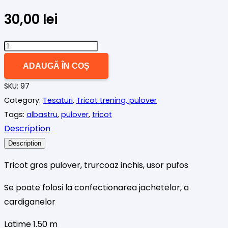
30,00
lei
Cantitate
Tricot
ADAUGĂ ÎN COȘ
pulover
SKU:
97
gros,
Category:
Tesaturi
,
Tricot trening, pulover
turcoaz
Tags:
albastru
,
pulover
,
tricot
inchis
Description
Description
Tricot gros pulover, trurcoaz inchis, usor pufos
Se poate folosi la confectionarea jachetelor, a
cardiganelor
Latime 1.50 m