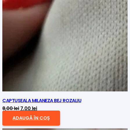
CAPTUSEALA MILANEZA BEJ ROZALIU
Prețul
Prețul
8,00
lei
7,00
lei
inițial
curent
ADAUGĂ ÎN COȘ
a
este: