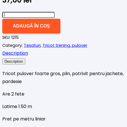
Cantitate
Tricot
ADAUGĂ ÎN COȘ
pulover
SKU:
1215
gros
Category:
Tesaturi
,
Tricot trening, pulover
2
Description
fete
gri
Description
Tricot pulover foarte gros, plin, potrivit pentru jachete,
pardesie
Are 2 fete
Latime 1.50 m
Pret pe metru liniar