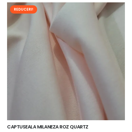
fost:
7,00 lei.
REDUCERI!
8,00 lei.
CAPTUSEALA MILANEZA ROZ QUARTZ