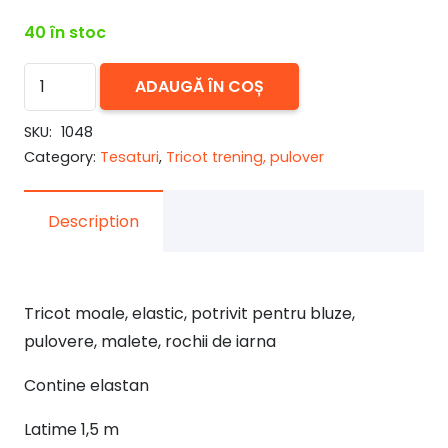
40 în stoc
Cantitate
ADAUGĂ ÎN COȘ
Tricot
pulover
SKU:
1048
Category:
Tesaturi
,
Tricot trening, pulover
galben
Description
Tricot moale, elastic, potrivit pentru bluze,
pulovere, malete, rochii de iarna
Contine elastan
Latime 1,5 m