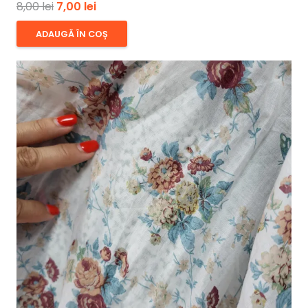
Prețul
Prețul
8,00
lei
7,00
lei
inițial
curent
ADAUGĂ ÎN COȘ
a
este:
fost:
7,00 lei.
8,00 lei.