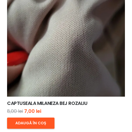
CAPTUSEALA MILANEZA BEJ ROZALIU
Prețul
Prețul
8,00
lei
7,00
lei
inițial
curent
ADAUGĂ ÎN COȘ
a
este: