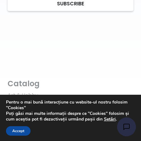
SUBSCRIBE
Catalog
Art & Hobby
Pentru o mai bună interacțiune cu website-ul nostru folosim
Ata de cusut
"Cookies"
Poți găsi mai multe informații despre ce "Cookies" folosim și
Pasmanterie
cum aceștia pot fi dezactivații urmând pașii din
Setări
.
Tesaturi
Accept