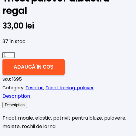
regal
33,00
lei
37 în stoc
Cantitate
Tricot
ADAUGĂ ÎN COȘ
pulover
SKU:
1695
albastru
Category:
Tesaturi
,
Tricot trening, pulover
regal
Description
Description
Tricot moale, elastic, potrivit pentru bluze, pulovere,
malete, rochii de iarna