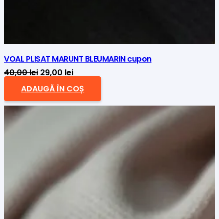
VOAL PLISAT MARUNT BLEUMARIN cupon
Prețul
Prețul
40,00
lei
29,00
lei
inițial
curent
ADAUGĂ ÎN COȘ
a
este:
fost:
29,00 lei.
40,00 lei.