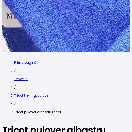
Prima pagină
/
Tesaturi
/
Tricot trening, pulover
/
Tricot pulover albastru regal
Tricot pulover albastru