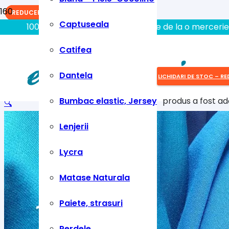
REDUCERI!
REDUCERI!
REDUCERI!
Captuseala
100% aici gasiti tot ce aveti nevoie de la o mercerie
Catifea
Dantela
LICHIDARI DE STOC – RE
Bumbac elastic, Jersey
produs
a fost ad
🔍
Lenjerii
Lycra
Matase Naturala
Paiete, strasuri
Perdele