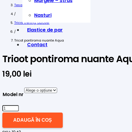
Margele – Stras
Tesaturi
/
Nasturi
Tricot trening, pulover
Elastice de par
/
Tricot pontiroma nuante Aqua
Contact
Tricot pontiroma nuante Aq
19,00
lei
Model nr
Cantitate
Tricot
ADAUGĂ ÎN COȘ
pontiroma