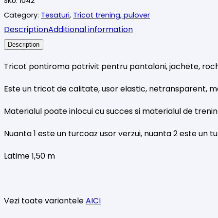
SKU:
1042
nuante
Category:
Tesaturi
,
Tricot trening, pulover
Aqua
Description
Additional information
Description
Tricot pontiroma potrivit pentru pantaloni, jachete, roch
Este un tricot de calitate, usor elastic, netransparent, 
Materialul poate inlocui cu succes si materialul de treni
Nuanta 1 este un turcoaz usor verzui, nuanta 2 este un t
Latime 1,50 m
Vezi toate variantele
AICI