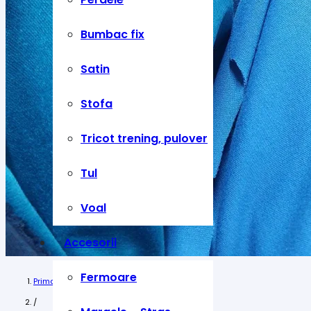
Bumbac fix
Satin
Stofa
Tricot trening, pulover
Tul
Voal
Accesorii
Fermoare
Prima pagină
/