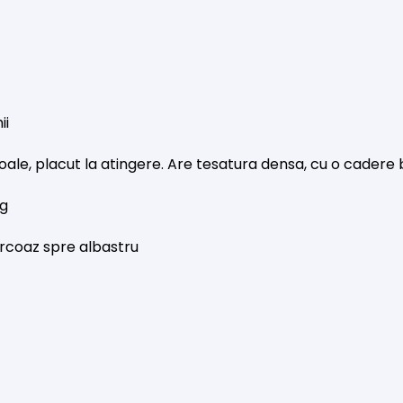
ii
moale, placut la atingere. Are tesatura densa, cu o cadere 
ng
urcoaz spre albastru