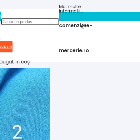
Mai multe
informatii…
!!
comenzi@e-
DUCERI
mercerie.ro
ăugat în coș.