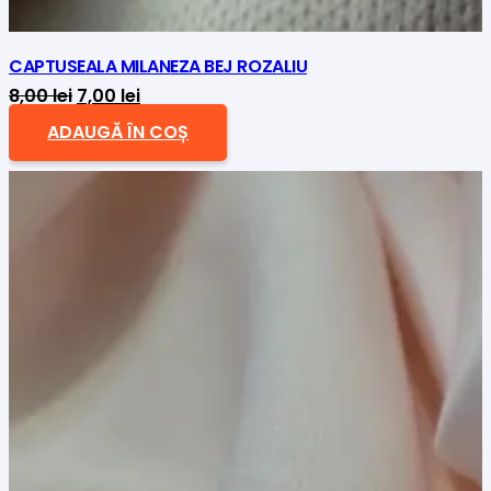
CAPTUSEALA MILANEZA BEJ ROZALIU
Prețul
Prețul
8,00
lei
7,00
lei
inițial
curent
ADAUGĂ ÎN COȘ
a
este:
fost:
7,00 lei.
8,00 lei.