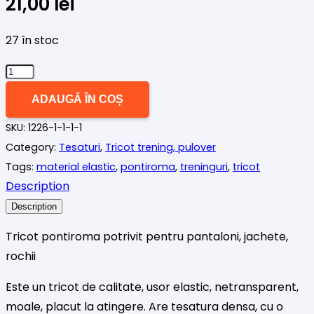
21,00
lei
27 în stoc
Cantitate
Tricot
ADAUGĂ ÎN COȘ
pontiroma
SKU:
1226-1-1-1-1
carouri
Category:
Tesaturi
,
Tricot trening, pulover
3
Tags:
material elastic
,
pontiroma
,
treninguri
,
tricot
Description
Description
Tricot pontiroma potrivit pentru pantaloni, jachete,
rochii
Este un tricot de calitate, usor elastic, netransparent,
moale, placut la atingere. Are tesatura densa, cu o