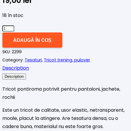
19,00
lei
18 în stoc
Cantitate
Tricot
ADAUGĂ ÎN COȘ
pontiroma
SKU:
2299
Melange
Category:
Tesaturi
,
Tricot trening, pulover
Description
Description
Tricot pontiroma potrivit pentru pantaloni, jachete,
rochii
Este un tricot de calitate, usor elastic, netransparent,
moale, placut la atingere. Are tesatura densa, cu o
cadere buna, materialul nu este foarte gros.