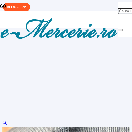
REDUCERI!
REDUCERI!
REDUCERI!
🔍