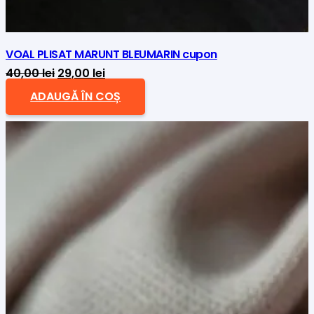
VOAL PLISAT MARUNT BLEUMARIN cupon
Prețul
Prețul
40,00
lei
29,00
lei
inițial
curent
ADAUGĂ ÎN COȘ
a
este:
fost:
29,00 lei.
40,00 lei.