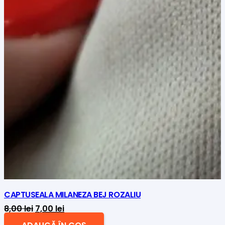
CAPTUSEALA MILANEZA BEJ ROZALIU
Prețul
Prețul
8,00
lei
7,00
lei
inițial
curent