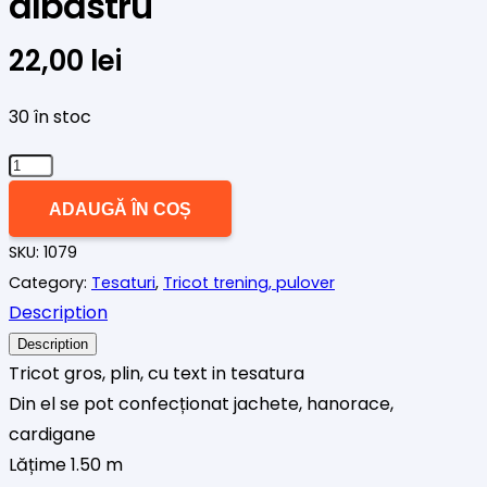
albastru
22,00
lei
30 în stoc
Cantitate
Tricot
ADAUGĂ ÎN COȘ
plin,
SKU:
1079
cu
Category:
Tesaturi
,
Tricot trening, pulover
scrisuri
Description
albastru
Description
Tricot gros, plin, cu text in tesatura
Din el se pot confecționat jachete, hanorace,
cardigane
Lățime 1.50 m