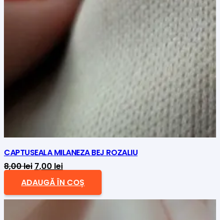
CAPTUSEALA MILANEZA BEJ ROZALIU
Prețul
Prețul
8,00
lei
7,00
lei
inițial
curent
ADAUGĂ ÎN COȘ
a
este:
fost:
7,00 lei.