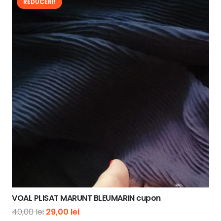
REDUCERI!
VOAL PLISAT MARUNT BLEUMARIN cupon
Prețul
Prețul
40,00
lei
29,00
lei