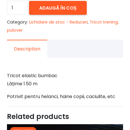
a
este:
Cantitate
ADAUGĂ ÎN COȘ
fost:
11,00 lei.
Tricot
15,00 lei.
elastic
Category:
Lichidare de stoc - Reduceri
,
Tricot trening,
bumbac
pulover
Description
Tricot elastic bumbac
Lățime 1.50 m
Potrivit pentru helanci, haine copii, caciulite, etc
Related products