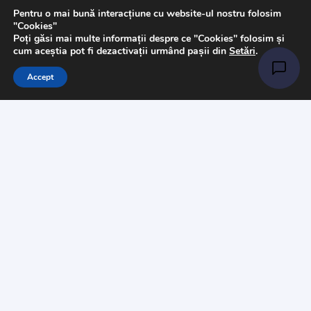
Pentru o mai bună interacțiune cu website-ul nostru folosim
Pasmanterie
"Cookies"
Poți găsi mai multe informații despre ce "Cookies" folosim și
Tesaturi
cum aceștia pot fi dezactivații urmând pașii din
Setări
.
Accesorii
Accept
Informații
Întrebări
Livrare
Returns
Payments
Magazinul nostru
Despre noi
Contact