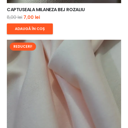
CAPTUSEALA MILANEZA BEJ ROZALIU
Prețul
Prețul
8,00
lei
7,00
lei
inițial
curent
ADAUGĂ ÎN COȘ
a
este:
fost:
7,00 lei.
REDUCERI!
8,00 lei.