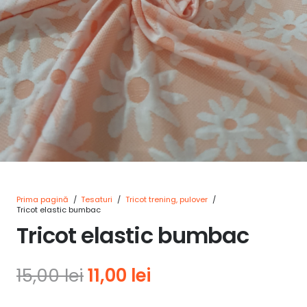
Prima pagină
/
Tesaturi
/
Tricot trening, pulover
/
Tricot elastic bumbac
Tricot elastic bumbac
Prețul
Prețul
15,00
lei
11,00
lei
inițial
curent