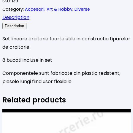
SKU:
139
rigle
Category:
Accesorii
,
Art & Hobby
,
Diverse
croitorie,
Description
8
buc
Description
Set lineare croitorie foarte utile in constructia tiparelor
de croitorie
8 bucati incluse in set
Componentele sunt fabricate din plastic rezistent,
piesele lungi fiind usor flexibile
Related products