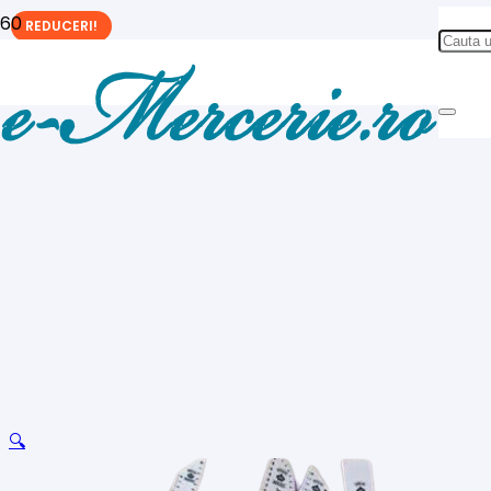
REDUCERI!
🔍