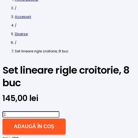
/
Accesorii
/
Diverse
/
Set lineare rigle croitorie, 8 buc
Set lineare rigle croitorie, 8
buc
145,00
lei
Cantitate
Set
ADAUGĂ ÎN COȘ
lineare