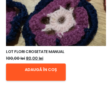
LOT FLORI CROSETATE MANUAL
Prețul
Prețul
100,00
lei
80,00
lei
inițial
curent
ADAUGĂ ÎN COȘ
a
este:
fost:
80,00 lei.
100,00 lei.