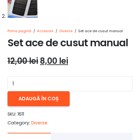
Prima pagină
/
Accesorii
/
Diverse
/
Set ace de cusut manual
Set ace de cusut manual
Prețul
Prețul
12,00
lei
8,00
lei
inițial
curent
a
este:
Cantitate
fost:
8,00 lei.
Set
12,00 lei.
ace
ADAUGĂ ÎN COȘ
de
SKU:
1611
cusut
Category:
Diverse
manual