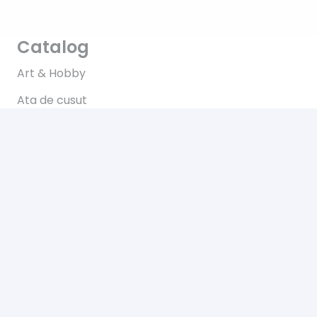
Catalog
Art & Hobby
Ata de cusut
Pasmanterie
Tesaturi
Accesorii
Informații
Întrebări
Livrare
Returns