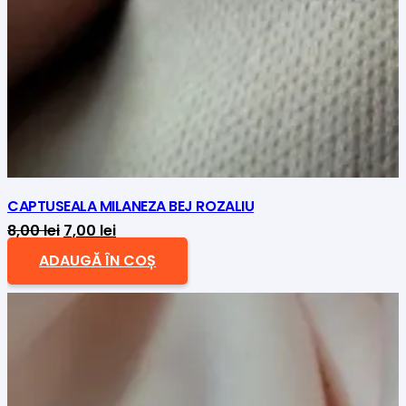
CAPTUSEALA MILANEZA BEJ ROZALIU
Prețul
Prețul
8,00
lei
7,00
lei
inițial
curent
ADAUGĂ ÎN COȘ
a
este:
fost:
7,00 lei.
8,00 lei.