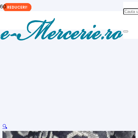
REDUCERI!
REDUCERI!
REDUCERI!
🔍