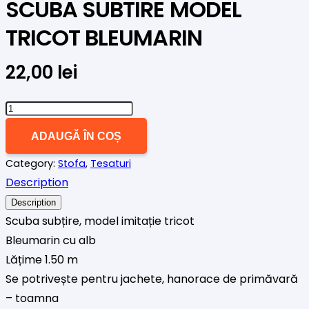
SCUBA SUBTIRE MODEL
TRICOT BLEUMARIN
22,00
lei
Cantitate
SCUBA
ADAUGĂ ÎN COȘ
SUBTIRE
Category:
Stofa
,
Tesaturi
MODEL
Description
TRICOT
BLEUMARIN
Description
Scuba subțire, model imitație tricot
Bleumarin cu alb
Lățime 1.50 m
Se potrivește pentru jachete, hanorace de primăvară
– toamna