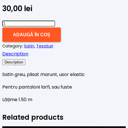
30,00
lei
Cantitate
Satin
ADAUGĂ ÎN COȘ
plisat
Category:
Satin
,
Tesaturi
marunt
Description
roz
liliac
Description
Satin greu, plisat marunt, usor elastic
Pentru pantaloni larfi, sau fuste
Lățime 1.50 m
Related products