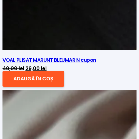
VOAL PLISAT MARUNT BLEUMARIN cupon
Prețul
Prețul
40,00
lei
29,00
lei
inițial
curent
ADAUGĂ ÎN COȘ
a
este:
fost:
29,00 lei.
40,00 lei.