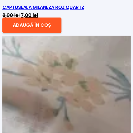
CAPTUSEALA MILANEZA ROZ QUARTZ
Prețul
Prețul
8,00
lei
7,00
lei
inițial
curent
ADAUGĂ ÎN COȘ
a
este:
fost:
7,00 lei.
8,00 lei.