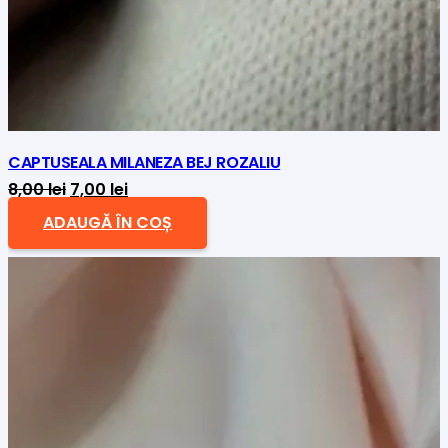
CAPTUSEALA MILANEZA BEJ ROZALIU
Prețul
Prețul
8,00
lei
7,00
lei
inițial
curent
ADAUGĂ ÎN COȘ
a
este:
fost:
7,00 lei.
8,00 lei.