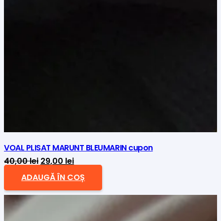
VOAL PLISAT MARUNT BLEUMARIN cupon
Prețul
Prețul
40,00
lei
29,00
lei
inițial
curent
ADAUGĂ ÎN COȘ
a
este:
fost:
29,00 lei.
40,00 lei.