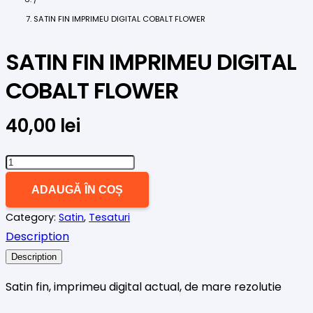
SATIN FIN IMPRIMEU DIGITAL COBALT FLOWER
SATIN FIN IMPRIMEU DIGITAL
COBALT FLOWER
40,00
lei
Cantitate
SATIN
ADAUGĂ ÎN COȘ
FIN
Category:
Satin
,
Tesaturi
IMPRIMEU
Description
DIGITAL
COBALT
Description
FLOWER
Satin fin, imprimeu digital actual, de mare rezolutie