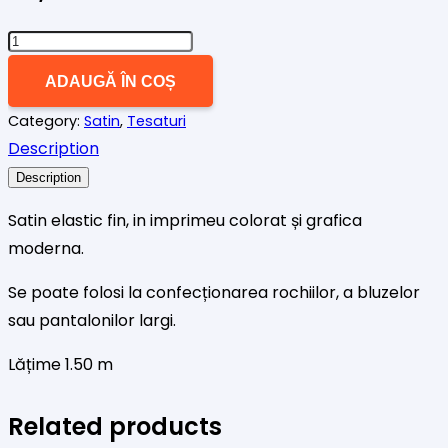
Cantitate
Satin
ADAUGĂ ÎN COȘ
elastic
Category:
Satin
,
Tesaturi
fin
Description
Birds
Description
Satin elastic fin, in imprimeu colorat și grafica
moderna.
Se poate folosi la confecționarea rochiilor, a bluzelor
sau pantalonilor largi.
Lățime 1.50 m
Related products