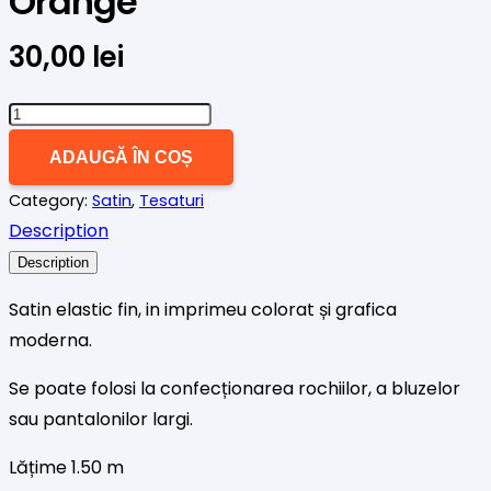
Orange
30,00
lei
Cantitate
Satin
ADAUGĂ ÎN COȘ
elastic
Category:
Satin
,
Tesaturi
fin
Description
Lemon
Orange
Description
Satin elastic fin, in imprimeu colorat și grafica
moderna.
Se poate folosi la confecționarea rochiilor, a bluzelor
sau pantalonilor largi.
Lățime 1.50 m