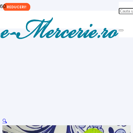
REDUCERI!
REDUCERI!
REDUCERI!
🔍