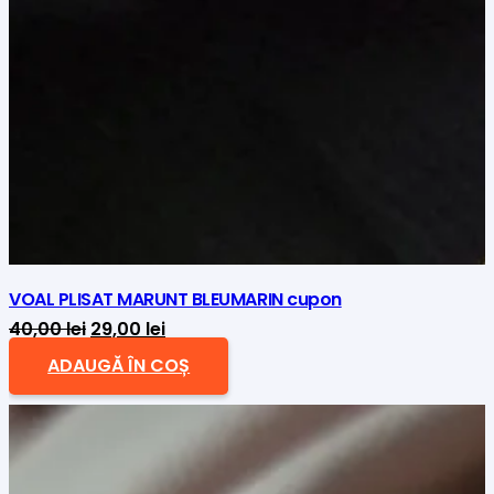
VOAL PLISAT MARUNT BLEUMARIN cupon
Prețul
Prețul
40,00
lei
29,00
lei
inițial
curent
ADAUGĂ ÎN COȘ
a
este:
fost:
29,00 lei.
40,00 lei.