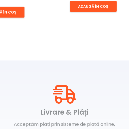
ADAUGĂ ÎN COȘ
Ă ÎN COȘ
Livrare & Plăți
Acceptăm plăți prin sisteme de plată online,