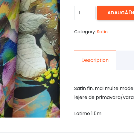
Cantitate
ADAUGĂ Î
Satin
elastic
Category:
Satin
fin
33
Description
Satin fin, mai multe mode
lejere de primavara/vara
Latime 1.5m