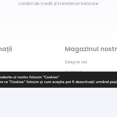
carduri de credit și transferuri bancare
ații
Magazinul nost
Despre noi
Contact
website-ul nostru folosim "Cookies"
Politica de „Cookies”
re ce "Cookies" folosim și cum aceștia pot fi dezactivații urmând paș
s
G.D.P.R.
Termeni și condiții