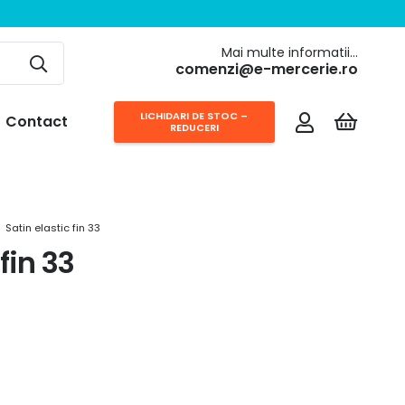
Mai multe informatii…
comenzi@e-mercerie.ro
LICHIDARI DE STOC –
Contact
REDUCERI
Satin elastic fin 33
fin 33