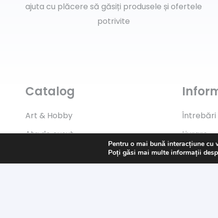
ajuta cu plăcere să găsiți produsele și ofertele
potrivite
Catalog
Inform
Art & Hobby
Întrebări
Ata de cusut
Livrare
Pentru o mai bună interacțiune cu 
Pasmanterie
Returns
Poți găsi mai multe informații desp
Tesaturi
Payment
Accesorii