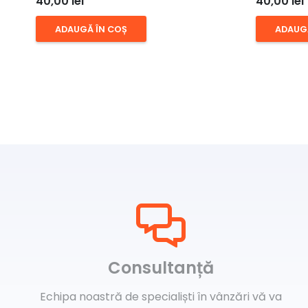
40,00
lei
40,00
lei
ADAUGĂ ÎN COȘ
ADAUG
Consultanță
Echipa noastră de specialiști în vânzări vă va