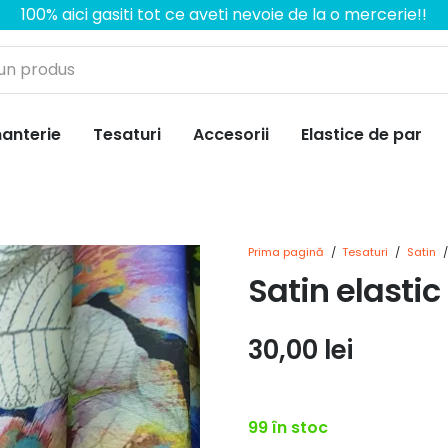
100% aici gasiti tot ce aveti nevoie de la o mercerie!!
anterie
Tesaturi
Accesorii
Elastice de par
Prima pagină
/
Tesaturi
/
Satin
/
Satin elastic 
30,00
lei
99 în stoc