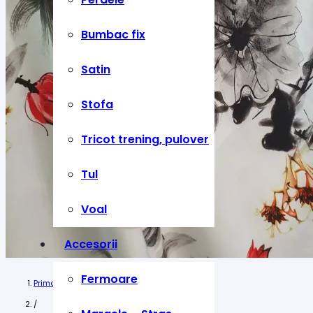
Bumbac fix
Satin
Stofa
Tricot trening, pulover
Tul
Voal
Accesorii
Fermoare
Prima pagină
/