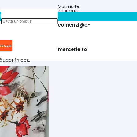
Mai multe
informatii…
!!
comenzi@e-
DUCERI
mercerie.ro
ăugat în coș.