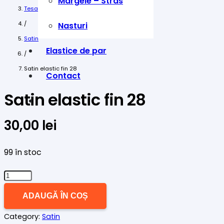
Margele – Stras
Tesaturi
/
Nasturi
Satin
Elastice de par
/
Satin elastic fin 28
Contact
Satin elastic fin 28
30,00
lei
99 în stoc
Cantitate
Satin
ADAUGĂ ÎN COȘ
elastic
Category:
Satin
fin