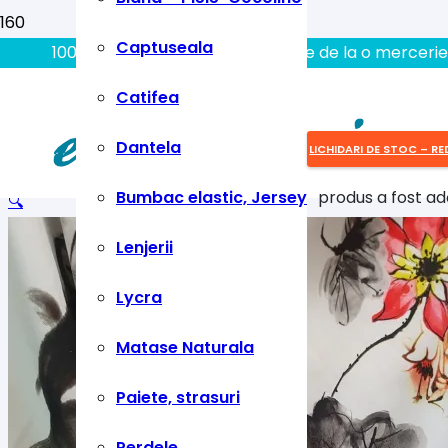
Captuseala
100% aici gasiti tot ce aveti nevoie de la o mercerie
Catifea
Dantela
LICHIDARI DE STOC – RE
Bumbac elastic, Jersey
produs
a fost ad
🔍
Lenjerii
Lycra
Matase Naturala
Paiete, strasuri
Perdele