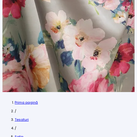
Prima pagină
/
Tesaturi
/
Satin