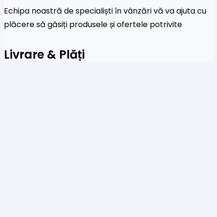
Echipa noastră de specialiști în vânzări vă va ajuta cu
plăcere să găsiți produsele și ofertele potrivite
Livrare & Plăți
Acceptăm plăți prin sisteme de plată online, carduri
de credit și transferuri bancare
Newsletter
Fi primul care a afla despre noile colecții și oferte
speciale
Te rog să introduci o adresă de email validă.
SUBSCRIBE