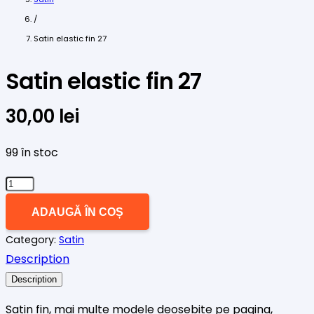
/
Satin elastic fin 27
Satin elastic fin 27
30,00
lei
99 în stoc
Cantitate
Satin
ADAUGĂ ÎN COȘ
elastic
Category:
Satin
fin
Description
27
Description
Satin fin, mai multe modele deosebite pe pagina,