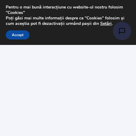
Pentru o mai bună interacțiune cu website-ul nostru folosim
Pasmanterie
"Cookies"
Poți găsi mai multe informații despre ce "Cookies" folosim și
Tesaturi
cum aceștia pot fi dezactivații urmând pașii din
Setări
.
Accesorii
Accept
Informații
Întrebări
Livrare
Returns
Payments
Magazinul nostru
Despre noi
Contact