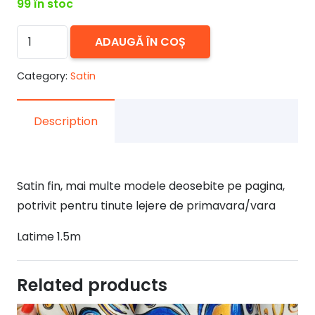
99 în stoc
Cantitate
ADAUGĂ ÎN COȘ
Satin
elastic
Category:
Satin
fin
18
Description
Satin fin, mai multe modele deosebite pe pagina,
potrivit pentru tinute lejere de primavara/vara
Latime 1.5m
Related products