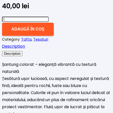
40,00
lei
Cantitate
Șantung
ADAUGĂ ÎN COȘ
maro
Category:
Tafta
,
Tesaturi
aramiu
Description
Description
Șantung colorat – eleganță vibrantă cu textură
naturală
Țesătură ușor lucioasă, cu aspect neregulat și textură
fină, ideală pentru rochii, fuste sau bluze cu
personalitate. Culorile vii pun în valoare luciul delicat al
materialului, aducând un plus de rafinament oricărui
proiect vestimentar. Fluid, ușor de lucrat și plăcut la