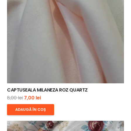
CAPTUSEALA MILANEZA ROZ QUARTZ
Prețul
Prețul
8,00
lei
7,00
lei
inițial
curent
ADAUGĂ ÎN COȘ
a
este:
fost:
7,00 lei.
8,00 lei.