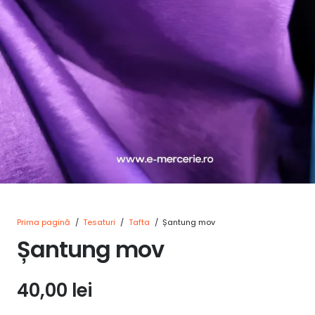
Prima pagină
/
Tesaturi
/
Tafta
/
Șantung mov
Șantung mov
40,00
lei