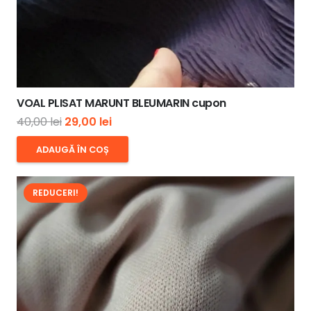
VOAL PLISAT MARUNT BLEUMARIN cupon
Prețul
Prețul
40,00
lei
29,00
lei
inițial
curent
ADAUGĂ ÎN COȘ
a
este:
fost:
29,00 lei.
REDUCERI!
40,00 lei.