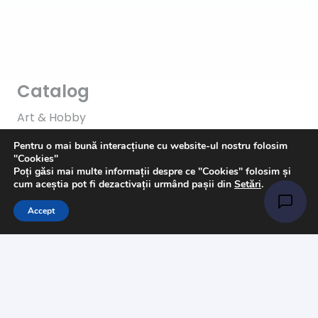
Catalog
Art & Hobby
Ata de cusut
Pentru o mai bună interacțiune cu website-ul nostru folosim
"Cookies"
Pasmanterie
Poți găsi mai multe informații despre ce "Cookies" folosim și
cum aceștia pot fi dezactivații urmând pașii din
Setări
.
Tesaturi
Accept
Accesorii
Informații
Întrebări
Livrare