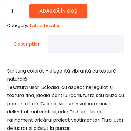
Cantitate
ADAUGĂ ÎN COȘ
Șantung
mov
Category:
Tafta
,
Tesaturi
Description
Șantung colorat – eleganță vibrantă cu textură
naturală
Țesătură ușor lucioasă, cu aspect neregulat și
textură fină, ideală pentru rochii, fuste sau bluze cu
personalitate. Culorile vii pun în valoare luciul
delicat al materialului, aducând un plus de
rafinament oricărui proiect vestimentar. Fluid, ușor
de lucrat și plăcut la purtat.