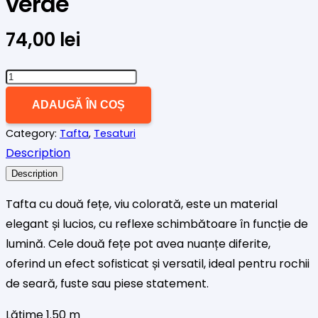
verde
74,00
lei
Cantitate
Tafta
ADAUGĂ ÎN COȘ
fixa
Category:
Tafta
,
Tesaturi
2
Description
culori
rosu
Description
verde
Tafta cu două fețe, viu colorată, este un material
elegant și lucios, cu reflexe schimbătoare în funcție de
lumină. Cele două fețe pot avea nuanțe diferite,
oferind un efect sofisticat și versatil, ideal pentru rochii
de seară, fuste sau piese statement.
Lățime 1.50 m