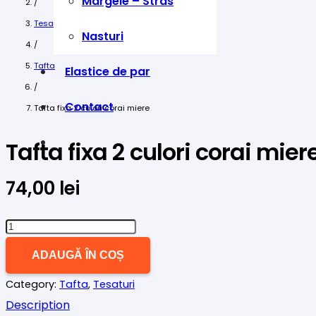
Margele – Stras
/
Tesaturi
Nasturi
/
Tafta
Elastice de par
/
Contact
Tafta fixa 2 culori corai miere
Tafta fixa 2 culori corai mier
74,00
lei
Cantitate
Tafta
ADAUGĂ ÎN COȘ
fixa
Category:
Tafta
,
Tesaturi
2
Description
culori