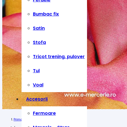
Bumbac fix
Satin
Stofa
Tricot trening, pulover
Tul
Voal
Accesorii
Fermoare
Prima pagină