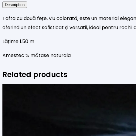
Description
corai
miere
Tafta cu două fețe, viu colorată, este un material elegan
oferind un efect sofisticat și versatil, ideal pentru rochi
Lățime 1.50 m
Amestec % mătase naturala
Related products