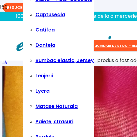
REDUCERI!
REDUCERI!
REDUCERI!
Captuseala
100% aici gasiti tot ce aveti nevoie de la o mercerie
Catifea
Dantela
LICHIDARI DE STOC – RE
Bumbac elastic, Jersey
produs
a fost ad
🔍
Lenjerii
Lycra
Matase Naturala
Paiete, strasuri
Perdele