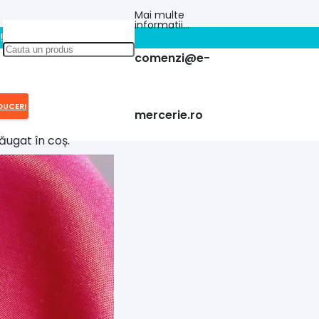
Mai multe
informatii…
!!
comenzi@e-
DUCERI
mercerie.ro
ăugat în coș.