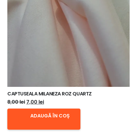
CAPTUSEALA MILANEZA ROZ QUARTZ
Prețul
Prețul
8,00
lei
7,00
lei
inițial
curent
ADAUGĂ ÎN COȘ
a
este:
fost:
7,00 lei.
8,00 lei.