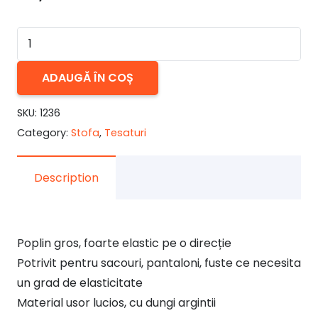
Cantitate
Poplin
elastic
ADAUGĂ ÎN COȘ
lucios
SKU:
1236
negru
Category:
Stofa
,
Tesaturi
Description
Poplin gros, foarte elastic pe o direcție
Potrivit pentru sacouri, pantaloni, fuste ce necesita
un grad de elasticitate
Material usor lucios, cu dungi argintii