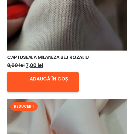
CAPTUSEALA MILANEZA BEJ ROZALIU
Prețul
Prețul
8,00
lei
7,00
lei
inițial
curent
ADAUGĂ ÎN COȘ
a
este:
fost:
7,00 lei.
8,00 lei.
REDUCERI!