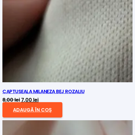
CAPTUSEALA MILANEZA BEJ ROZALIU
Prețul
Prețul
8,00
lei
7,00
lei
inițial
curent
ADAUGĂ ÎN COȘ
a
este:
fost:
7,00 lei.
8,00 lei.