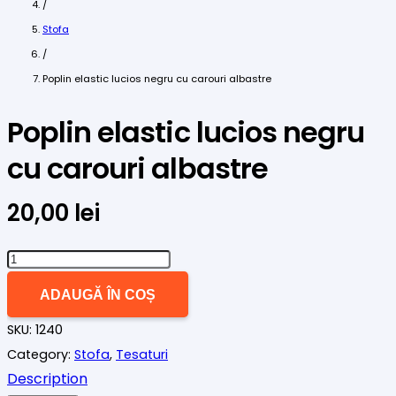
/
Stofa
/
Poplin elastic lucios negru cu carouri albastre
Poplin elastic lucios negru
cu carouri albastre
20,00
lei
Cantitate
Poplin
ADAUGĂ ÎN COȘ
elastic
SKU:
1240
lucios
Category:
Stofa
,
Tesaturi
negru
Description
cu